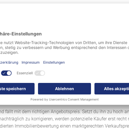
est du dieses Anliegen sicher in den allerbesten Händen wissen.
 dem Auszug der Kinder zu groß geworden ist, oder ob du eine I
 mehr als ein einfacher Handel.
kaler Immobilienmakler ausreichend Zeit, um mit dir in aller R
fsdokumente bis zur Schlüsselübergabe an den neuen Eigentümer
Partner zur Seite.
n Immobilien Rathgeber engagieren solltest, dann haben wir dre
 Makler vermeidest du finanz
nd fällt mit dem richtigen Angebotspreis. Setzt du ihn zu hoch a
nachträglich zu korrigieren, werden potenzielle Käufer erst rech
undierten Immobilienbewertung einen marktgerechten Verkaufspre