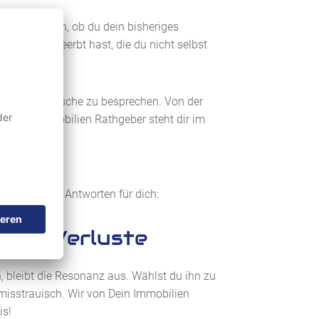
 Ganz gleich, ob du dein bisheriges
mmobilie geerbt hast, die du nicht selbst
uhe deine Wünsche zu besprechen. Von der
: Dein Immobilien Rathgeber steht dir im
i eindeutige Antworten für dich:
ielle Verluste
n, bleibt die Resonanz aus. Wählst du ihn zu
t misstrauisch. Wir von Dein Immobilien
is!