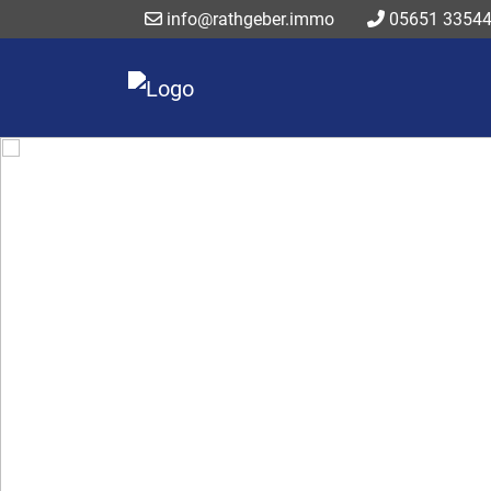
info@rathgeber.immo
05651 3354