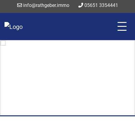
info@rathgeber.immo
05651 3354441